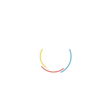
景德镇兄弟瓷器 600年后重逢
新考古发现：1000年前人类就发明
了不锈钢
甲午战争实物证据 定远舰护防铁甲
打捞出水
西汉早期古酒出土 鹅首曲颈壶存黄
褐色液体验明正身
考古学家在沙特 发现逾12万年前人
类足迹
欧洲老妇闲置花瓶50年 竟是乾隆御