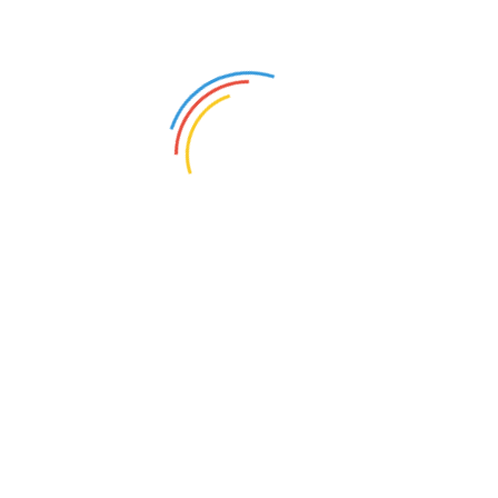
注册资本：100万人民币
注册年份：2020
企业资料：
通过HYSZ
认证
工商认证：
已通过
资料认证：
保 证 金：已缴纳
￥1000000.00
元
经营模式：服务商,其他机构
经营范围：古董，艺术品，收藏品，集邮，钱币，摆
件，纪念品
销售产品：古董|艺术品|收藏品|集邮|钱币|摆件|纪念品