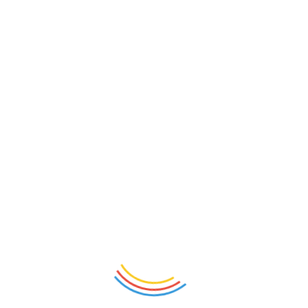
圖為「中華民國之璽」基座及托盤，由屏東科技大學教授黃俊傑設
計製作。（圖／屏東科技大學）
中國傳統上將傳國玉璽視為政權象徵，秦朝以和氏
璧製成的傳國玉璽在元朝末年丟失，明清兩朝就未再製
作傳國璽。辛亥革命推翻帝制後，承接政權的中華民國
政府在北洋政府時期與國民政府時期各製作了一枚國
璽，中共建政時也製作了國璽。這3枚國璽經歷了推翻