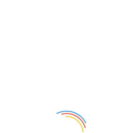
大雅艺术品展览馆
实名认证 普通会员
首页
展馆介绍
图片展览
视频展览
展馆新
古董
钱币
油画
集邮
艺术
暂无相关数据
登录
注册
投诉
回顶部